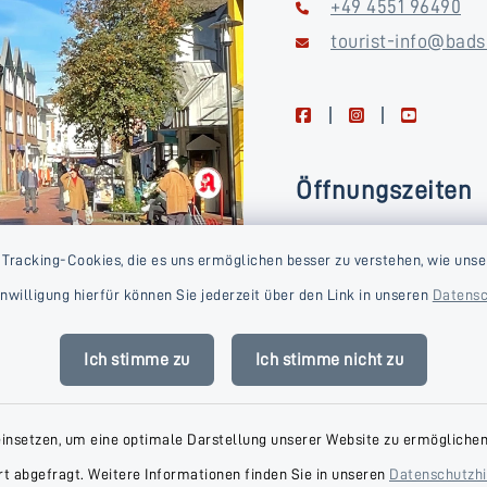
+49 4551 96490
tourist-info@bads
facebook
instagram
youtube
Öffnungszeiten
Montag, Dienstag, Donne
 Tracking-Cookies, die es uns ermöglichen besser zu verstehen, wie unse
Freitag
Einwilligung hierfür können Sie jederzeit über den Link in unseren
Datensc
09:00-16:00 Uhr
Mittwoch
Ich stimme zu
Ich stimme nicht zu
09:00-14:00 Uhr
einsetzen, um eine optimale Darstellung unserer Website zu ermöglichen.
t abgefragt. Weitere Informationen finden Sie in unseren
Datenschutzh