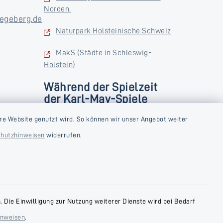
Norden.
egeberg.de
Naturpark Holsteinische Schweiz
MakS (Städte in Schleswig-
Holstein)
Während der Spielzeit
der Karl-May-Spiele
zusätzlich
rstag und
re Website genutzt wird. So können wir unser Angebot weiter
Donnerstag und Freitag
hutzhinweisen
widerrufen.
9:00-18:00 Uhr
Samstag
10:00-13:00 Uhr
 Die Einwilligung zur Nutzung weiterer Dienste wird bei Bedarf
inweisen
.