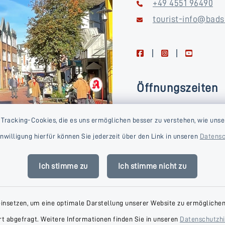
+49 4551 96490
tourist-info@bads
facebook
instagram
youtube
Öffnungszeiten
Montag, Dienstag, Donne
 Tracking-Cookies, die es uns ermöglichen besser zu verstehen, wie unse
Freitag
Einwilligung hierfür können Sie jederzeit über den Link in unseren
Datensc
09:00-16:00 Uhr
Mittwoch
Ich stimme zu
Ich stimme nicht zu
09:00-14:00 Uhr
einsetzen, um eine optimale Darstellung unserer Website zu ermöglichen.
t abgefragt. Weitere Informationen finden Sie in unseren
Datenschutzh