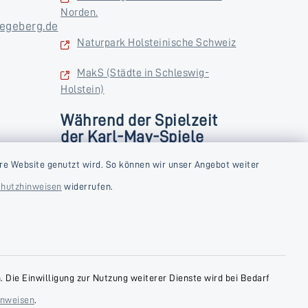
Norden.
egeberg.de
Naturpark Holsteinische Schweiz
MakS (Städte in Schleswig-
Holstein)
Während der Spielzeit
der Karl-May-Spiele
zusätzlich
rstag und
re Website genutzt wird. So können wir unser Angebot weiter
Donnerstag und Freitag
hutzhinweisen
widerrufen.
9:00-18:00 Uhr
Samstag
10:00-13:00 Uhr
 Die Einwilligung zur Nutzung weiterer Dienste wird bei Bedarf
inweisen
.