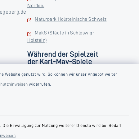
Norden.
egeberg.de
Naturpark Holsteinische Schweiz
MakS (Städte in Schleswig-
Holstein)
Während der Spielzeit
der Karl-May-Spiele
zusätzlich
rstag und
re Website genutzt wird. So können wir unser Angebot weiter
Donnerstag und Freitag
hutzhinweisen
widerrufen.
9:00-18:00 Uhr
Samstag
10:00-13:00 Uhr
 Die Einwilligung zur Nutzung weiterer Dienste wird bei Bedarf
inweisen
.