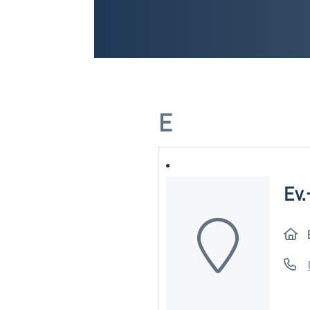
E
Ev.