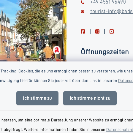
+49 4551 96490
tourist-info@bads
facebook
instagram
youtube
Öffnungszeiten
Montag, Dienstag, Donne
 Tracking-Cookies, die es uns ermöglichen besser zu verstehen, wie unse
Freitag
Einwilligung hierfür können Sie jederzeit über den Link in unseren
Datensc
09:00-16:00 Uhr
Mittwoch
Ich stimme zu
Ich stimme nicht zu
09:00-14:00 Uhr
einsetzen, um eine optimale Darstellung unserer Website zu ermöglichen.
t abgefragt. Weitere Informationen finden Sie in unseren
Datenschutzh