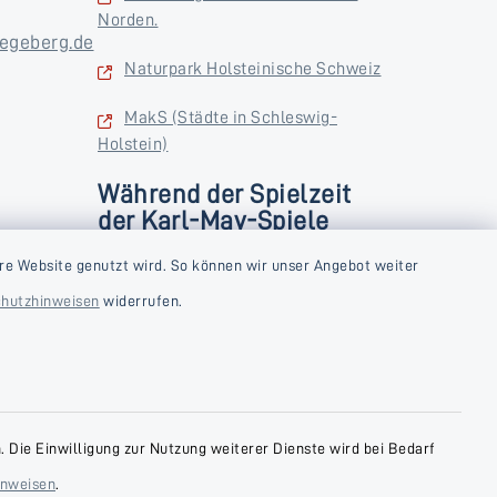
Norden.
egeberg.de
Naturpark Holsteinische Schweiz
MakS (Städte in Schleswig-
Holstein)
Während der Spielzeit
der Karl-May-Spiele
zusätzlich
rstag und
re Website genutzt wird. So können wir unser Angebot weiter
Donnerstag und Freitag
hutzhinweisen
widerrufen.
9:00-18:00 Uhr
Samstag
10:00-13:00 Uhr
 Die Einwilligung zur Nutzung weiterer Dienste wird bei Bedarf
inweisen
.