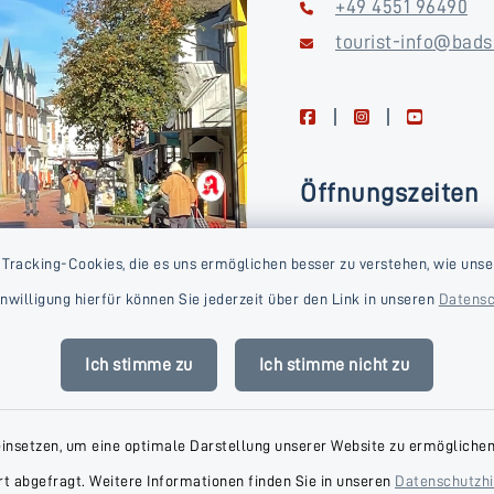
+49 4551 96490
tourist-info@bads
facebook
instagram
youtube
Öffnungszeiten
Montag, Dienstag, Donne
 Tracking-Cookies, die es uns ermöglichen besser zu verstehen, wie unse
Freitag
Einwilligung hierfür können Sie jederzeit über den Link in unseren
Datensc
09:00-16:00 Uhr
Mittwoch
Ich stimme zu
Ich stimme nicht zu
09:00-14:00 Uhr
einsetzen, um eine optimale Darstellung unserer Website zu ermöglichen.
t abgefragt. Weitere Informationen finden Sie in unseren
Datenschutzh