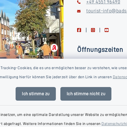
+49 4551 96490
tourist-info@bads
facebook
instagram
youtube
Öffnungszeiten
Montag, Dienstag, Donne
 Tracking-Cookies, die es uns ermöglichen besser zu verstehen, wie unse
Freitag
Einwilligung hierfür können Sie jederzeit über den Link in unseren
Datensc
09:00-16:00 Uhr
Mittwoch
Ich stimme zu
Ich stimme nicht zu
09:00-14:00 Uhr
einsetzen, um eine optimale Darstellung unserer Website zu ermöglichen.
t abgefragt. Weitere Informationen finden Sie in unseren
Datenschutzh