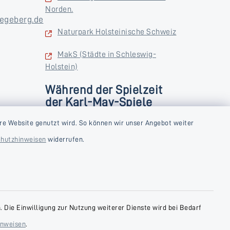
Norden.
egeberg.de
Naturpark Holsteinische Schweiz
MakS (Städte in Schleswig-
Holstein)
Während der Spielzeit
der Karl-May-Spiele
zusätzlich
rstag und
re Website genutzt wird. So können wir unser Angebot weiter
Donnerstag und Freitag
hutzhinweisen
widerrufen.
9:00-18:00 Uhr
Samstag
10:00-13:00 Uhr
 Die Einwilligung zur Nutzung weiterer Dienste wird bei Bedarf
inweisen
.