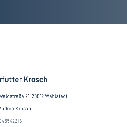
rfutter Krosch
Waldstraße 21, 23812 Wahlstedt
Andree Krosch
045542216