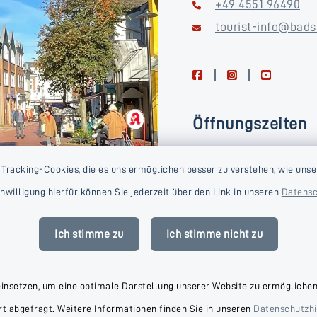
+49 4551 96490
tourist-info@bads
facebook
instagram
youtube
Öffnungszeiten
Montag, Dienstag, Donne
 Tracking-Cookies, die es uns ermöglichen besser zu verstehen, wie unse
Freitag
Einwilligung hierfür können Sie jederzeit über den Link in unseren
Datensc
09:00-16:00 Uhr
Mittwoch
Ich stimme zu
Ich stimme nicht zu
09:00-14:00 Uhr
einsetzen, um eine optimale Darstellung unserer Website zu ermöglichen.
t abgefragt. Weitere Informationen finden Sie in unseren
Datenschutzh