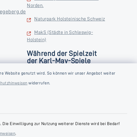
Norden.
egeberg.de
Naturpark Holsteinische Schweiz
MakS (Städte in Schleswig-
Holstein)
Während der Spielzeit
der Karl-May-Spiele
zusätzlich
rstag und
re Website genutzt wird. So können wir unser Angebot weiter
Donnerstag und Freitag
hutzhinweisen
widerrufen.
9:00-18:00 Uhr
Samstag
10:00-13:00 Uhr
 Die Einwilligung zur Nutzung weiterer Dienste wird bei Bedarf
inweisen
.