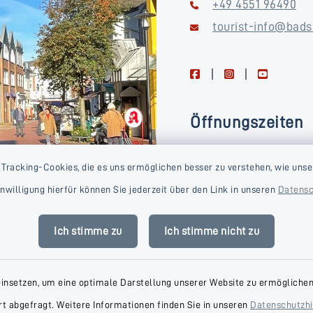
+49 4551 96490
tourist-info@bads
facebook
instagram
youtube
Öffnungszeiten
Montag, Dienstag, Donne
 Tracking-Cookies, die es uns ermöglichen besser zu verstehen, wie unse
Freitag
Einwilligung hierfür können Sie jederzeit über den Link in unseren
Datensc
09:00-16:00 Uhr
Mittwoch
Ich stimme zu
Ich stimme nicht zu
09:00-14:00 Uhr
einsetzen, um eine optimale Darstellung unserer Website zu ermöglichen.
t abgefragt. Weitere Informationen finden Sie in unseren
Datenschutzh