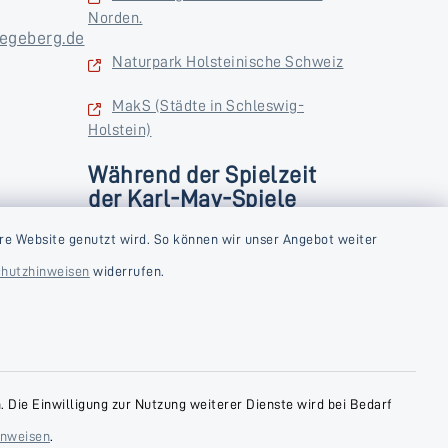
Norden.
egeberg.de
Naturpark Holsteinische Schweiz
MakS (Städte in Schleswig-
Holstein)
Während der Spielzeit
der Karl-May-Spiele
zusätzlich
rstag und
re Website genutzt wird. So können wir unser Angebot weiter
Donnerstag und Freitag
hutzhinweisen
widerrufen.
9:00-18:00 Uhr
Samstag
10:00-13:00 Uhr
 Die Einwilligung zur Nutzung weiterer Dienste wird bei Bedarf
inweisen
.